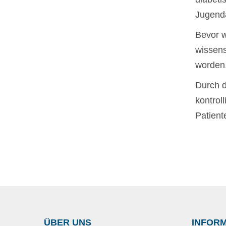
Jugend
Bevor w
wissens
worden
Durch d
kontrol
Patient
ÜBER UNS
INFOR