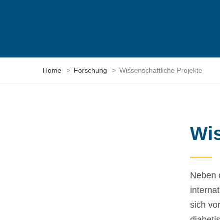
Home
>
Forschung
>
Wissenschaftliche Projekte
Wis
Neben d
interna
sich vo
diabeti